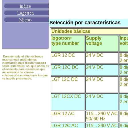
Selección por características
Unidades básicas
logotron
Supply
Inp
®
type number
voltage
vol
LGR 12 DC
24 V DC
8 di
Durante todo el año recibimos
muchos mail, pidiéndonos
2 en
información para realizar trabajos
sobre autómatas. Así que ahora es
LGR 12C DC
24 V DC
8 di
el momento para recordaros que
2 en
necesitamos de vuestra
colaboración enviándonos los que
ya habéis presentado.
LGT 12C DC
24
V DC
8 di
2 en
LGT 12CX DC
24 V DC
8 di
2 en
LGR 12 AC
115... 240 V AC
8 di
50/ 60 Hz
LGR 12C AC
115... 240 V AC
8 di