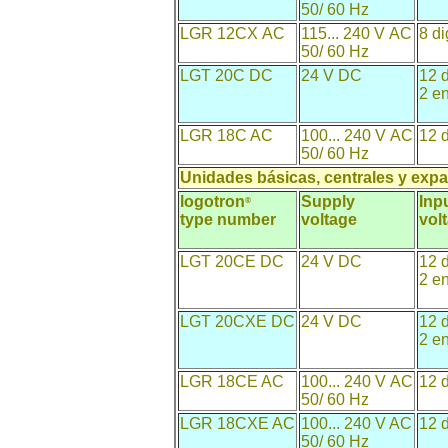
50/ 60 Hz
LGR 12CX AC
115... 240 V AC
8 di
50/ 60 Hz
LGT 20C DC
24 V DC
12 d
2 en
LGR 18C AC
100... 240 V AC
12 d
50/ 60 Hz
Unidades básicas, centrales y expa
logotron
Supply
Inp
®
type number
voltage
vol
LGT 20CE DC
24 V DC
12 d
2 en
LGT 20CXE DC
24 V DC
12 d
2 en
LGR 18CE AC
100... 240 V AC
12 d
50/ 60 Hz
LGR 18CXE AC
100... 240 V AC
12 d
50/ 60 Hz