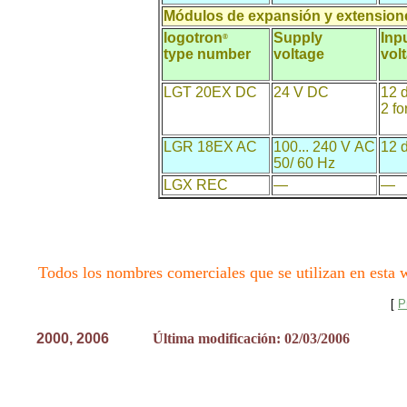
Módulos de expansión y extension
logotron
Supply
Inp
®
type number
voltage
vol
LGT 20EX DC
24 V DC
12 d
2 fo
LGR 18EX AC
100... 240 V AC
12 d
50/ 60 Hz
LGX REC
—
—
Todos los nombres comerciales que se utilizan en esta w
[
P
2000, 200
6
Última modificación: 02/03/2006